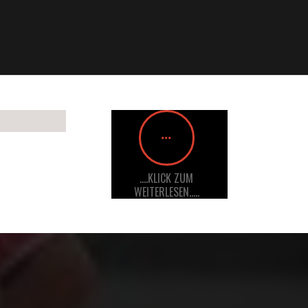
....KLICK ZUM
WEITERLESEN.....