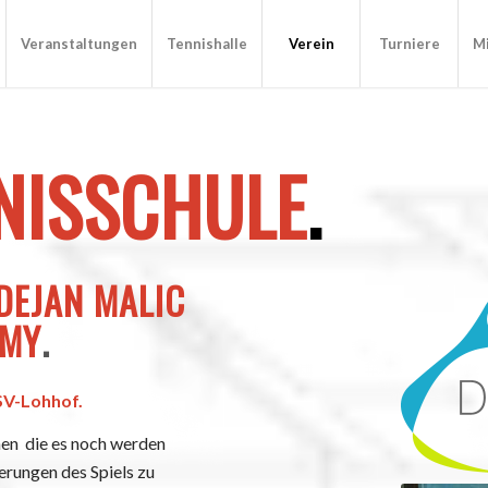
Veranstaltungen
Tennishalle
Verein
Turniere
Mi
NISSCHULE
.
DEJAN MALIC
EMY
.
 SV-Lohhof.
enen die es noch werden
rungen des Spiels zu