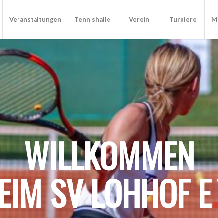
Veranstaltungen
Tennishalle
Verein
Turniere
Mi
WILLKOMMEN
EIM SV LOHHOF E
.