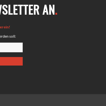
WSLETTER AN
.
erein!
rden soll: