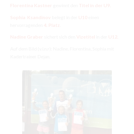
Florentina Kastner
gewinnt den
Titel in der U9.
Sophia Ksandinov
belegt in der
U10
einen
hervorragenden
4. Platz
.
Nadine Graber
sichert sich den
Vizetitel
in der
U12.
Auf dem Bild (v.l.n.r): Nadine, Florentina, Sophia mit
Kadertrainer Dejan.