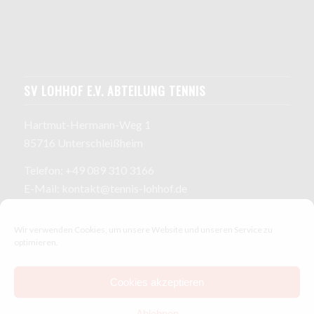
SV LOHHOF E.V. ABTEILUNG TENNIS
Hartmut-Hermann-Weg 1
85716 Unterschleißheim
Telefon: +49 089 310 3166
E-Mail: kontakt@tennis-lohhof.de
Wir verwenden Cookies, um unsere Website und unseren Service zu
optimieren.
Cookies akzeptieren
ÖFFNUNGSZEITEN
Ablehnen