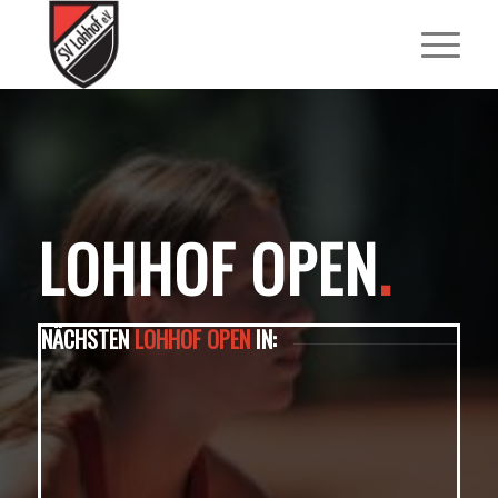
LOHHOF OPEN
.
NÄCHSTEN
LOHHOF OPEN
IN:
0
0
0
Weeks
Days
Hours