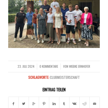
23. JULI 2024
0 KOMMENTARE
VON
WIEBKE ERNHOFER
/
/
SCHLAGWORTE:
CLUBMEISTERSCHAFT
EINTRAG TEILEN