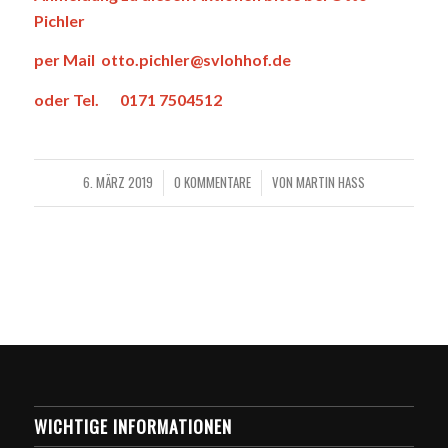
Pichler
per Mail
otto.pichler@svlohhof.de
o
der Tel.
0171 7504512
6. MÄRZ 2019
0 KOMMENTARE
VON
MARTIN HASS
/
/
WICHTIGE INFORMATIONEN