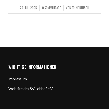
24. JULI 2025
0 KOMMENTARE
VON
FOLKE REUSCH
/
/
WICHTIGE INFORMATIONEN
Impressum
Website des SV Lohhof e.V.