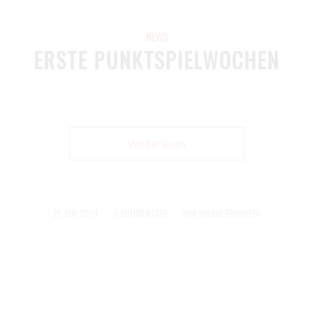
NEWS
ERSTE PUNKTSPIELWOCHEN
Weiterlesen
21. MAI 2024
0 KOMMENTARE
VON
WIEBKE ERNHOFER
/
/