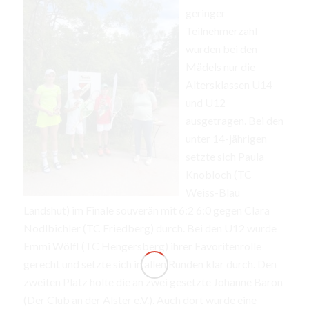
geringer
Teilnehmerzahl
wurden bei den
Mädels nur die
Altersklassen U14
und U12
ausgetragen. Bei den
unter 14-jährigen
setzte sich Paula
Knobloch (TC
Weiss-Blau
Landshut) im Finale souverän mit 6:2 6:0 gegen Clara
Nodlbichler (TC Friedberg) durch. Bei den U12 wurde
Emmi Wölfl (TC Hengersberg) ihrer Favoritenrolle
gerecht und setzte sich in allen Runden klar durch. Den
zweiten Platz holte die an zwei gesetzte Johanne Baron
(Der Club an der Alster e.V.). Auch dort wurde eine