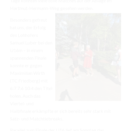
Tage konnten viele tolle Matches auf der Anlage im
Hartmut-Hermann-Weg gesehen werden.
Besonders gefreut
hat uns, der Erfolg
des Lohhofers
Samuel Luber bei den
U16m – in einem
spannenden Finale
konnte er gegen
Maximilian Wirth
(TC Friedberg) mit
6:7 7:6 10:4 den Titel
holen. Auch das
Viertel- und
Halbfinale erkämpfte er sich bereits sehr stark mit
Satz- und Matchtiebreaks.
Parallel zum Finale der U16 lief am Sonntag das