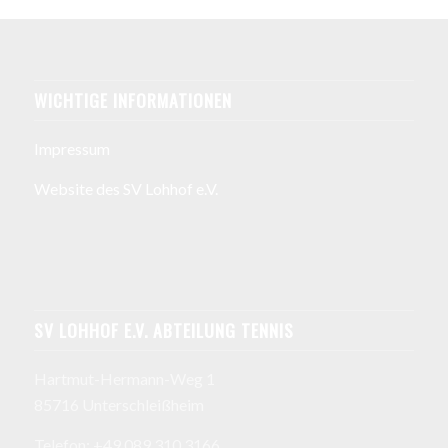
WICHTIGE INFORMATIONEN
Impressum
Website des SV Lohhof e.V.
SV LOHHOF E.V. ABTEILUNG TENNIS
Hartmut-Hermann-Weg 1
85716 Unterschleißheim
Telefon: +49 089 310 3166