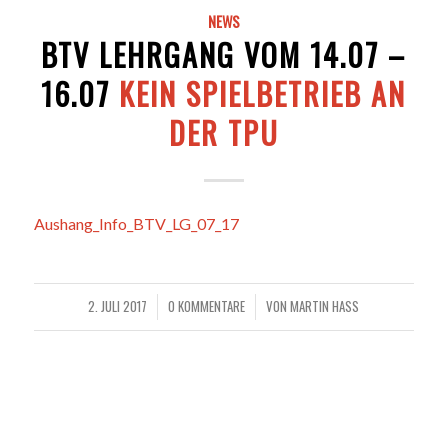
NEWS
BTV LEHRGANG VOM 14.07 –
16.07
KEIN SPIELBETRIEB AN
DER TPU
Aushang_Info_BTV_LG_07_17
2. JULI 2017
0 KOMMENTARE
VON
MARTIN HASS
/
/