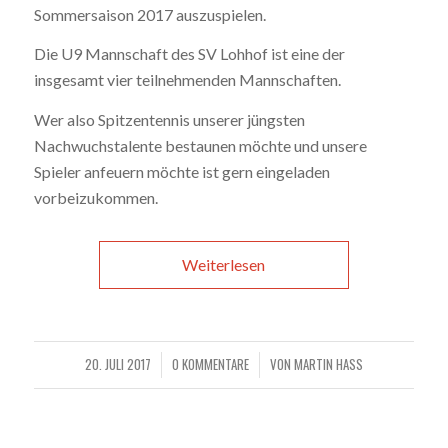
Sommersaison 2017 auszuspielen.
Die U9 Mannschaft des SV Lohhof ist eine der
insgesamt vier teilnehmenden Mannschaften.
Wer also Spitzentennis unserer jüngsten
Nachwuchstalente bestaunen möchte und unsere
Spieler anfeuern möchte ist gern eingeladen
vorbeizukommen.
Weiterlesen
20. JULI 2017
0 KOMMENTARE
VON
MARTIN HASS
/
/