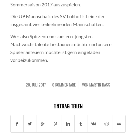
Sommersaison 2017 auszuspielen.
Die U9 Mannschaft des SV Lohhof ist eine der
insgesamt vier teilnehmenden Mannschaften.
Wer also Spitzentennis unserer jüngsten
Nachwuchstalente bestaunen möchte und unsere
Spieler anfeuern möchte ist gern eingeladen
vorbeizukommen.
20. JULI 2017
0 KOMMENTARE
VON
MARTIN HASS
/
/
EINTRAG TEILEN