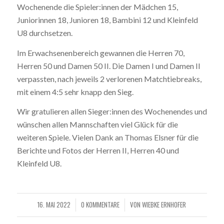
Wochenende die Spieler:innen der Mädchen 15,
Juniorinnen 18, Junioren 18, Bambini 12 und Kleinfeld
U8 durchsetzen.
Im Erwachsenenbereich gewannen die Herren 70,
Herren 50 und Damen 50 II. Die Damen I und Damen II
verpassten, nach jeweils 2 verlorenen Matchtiebreaks,
mit einem 4:5 sehr knapp den Sieg.
Wir gratulieren allen Sieger:innen des Wochenendes und
wünschen allen Mannschaften viel Glück für die
weiteren Spiele. Vielen Dank an Thomas Elsner für die
Berichte und Fotos der Herren II, Herren 40 und
Kleinfeld U8.
16. MAI 2022
0 KOMMENTARE
VON
WIEBKE ERNHOFER
/
/