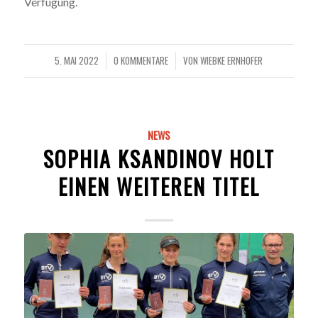
Verfügung.
5. MAI 2022
0 KOMMENTARE
VON
WIEBKE ERNHOFER
/
/
NEWS
SOPHIA KSANDINOV HOLT
EINEN WEITEREN TITEL