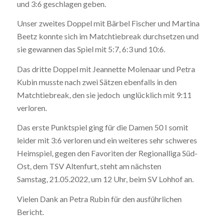
und 3:6 geschlagen geben.
Unser zweites Doppel
mit
Bärbel Fischer
und
Martina
Beetz konnte sich
im Matchtiebreak durchsetzen und
sie gewannen das Spiel mit 5:7, 6:3 und 10:6.
Das dritte Doppel mit Jeannette Molenaar
und Petra
Kubin musste nach zwei Sätzen ebenfalls in den
Matchtiebreak, den sie jedoch
unglücklich mit 9:11
verloren.
Das erste Punktspiel ging für die Damen 50 I somit
leider
mit 3:6 verloren und ein weiteres sehr schweres
Heimspiel, gegen den Favoriten der Regionalliga Süd-
Ost, dem
TSV Altenfurt,
steht am nächsten
Samstag,
21.05.2022, um 12 Uhr,
beim SV Lohhof an.
Vielen Dank an Petra Rubin für den ausführlichen
Bericht.