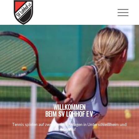
WILLKOMMEN
BEIM SV LOHHOF E
.
V
.
Tennis spielen auf zwei großen Anlagen in Unterschleißheim und
Lohhof