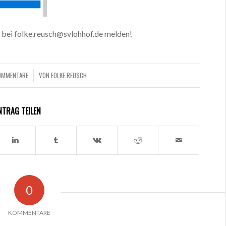
 bei folke.reusch@svlohhof.de melden!
OMMENTARE
VON
FOLKE REUSCH
/
NTRAG TEILEN
0
KOMMENTARE