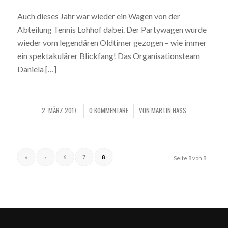
Auch dieses Jahr war wieder ein Wagen von der
Abteilung Tennis Lohhof dabei. Der Partywagen wurde
wieder vom legendären Oldtimer gezogen – wie immer
ein spektakulärer Blickfang! Das Organisationsteam
Daniela […]
2. MÄRZ 2017
0 KOMMENTARE
VON
MARTIN HASS
/
/
«
‹
6
7
8
Seite 8 von 8