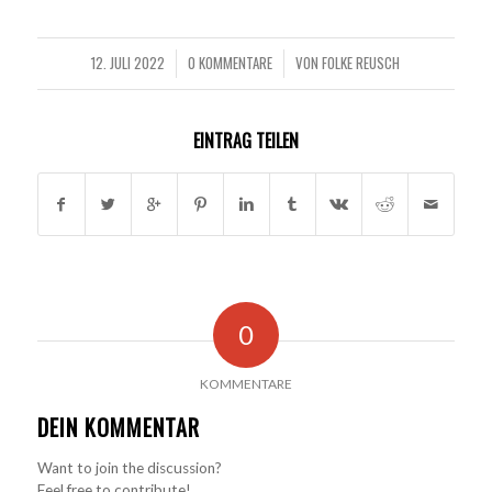
12. JULI 2022
0 KOMMENTARE
VON
FOLKE REUSCH
/
/
EINTRAG TEILEN
0
KOMMENTARE
DEIN KOMMENTAR
Want to join the discussion?
Feel free to contribute!