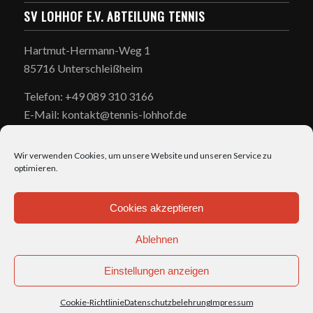
SV LOHHOF E.V. ABTEILUNG TENNIS
Hartmut-Hermann-Weg 1
85716 Unterschleißheim
Telefon: +49 089 310 3166
E-Mail: kontakt@tennis-lohhof.de
Wir verwenden Cookies, um unsere Website und unseren Service zu
optimieren.
Cookies akzeptieren
ÖFFNUNGSZEITEN
Ablehnen
täglich: 7:00-23:00
Einstellungen anzeigen
Cookie-Richtlinie
Datenschutzbelehrung
Impressum