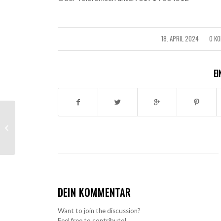
18. APRIL 2024
0 K
/
EI
Abbau der Traglufthalle am 20.4.24
DEIN KOMMENTAR
Want to join the discussion?
Feel free to contribute!