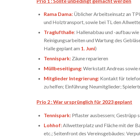
Prio
1 : Sollte unbedingt gemacht werden
Rama Dama:
Üblicher Arbeitseinsatz an TP
und Holztransport, sowie bei TL den Allwette
Traglufthalle
: Hallenabbau und -aufbau wie
Reinigungsarbeiten und Wartung des Gebläses 
Halle geplant am
1. Juni
)
Tennispark:
Zäune reparieren
Müllbeseitigung:
Werkstatt Andreas sowie 
Mitglieder Integrierung:
Kontakt für telefo
zu helfen; Einführung Neumitglieder; Spielert
Prio
2 : War ursprünglich für 2023 geplant
Tennispark:
Pflaster ausbessern; Gestrüpp 
Lohhof:
Allwetterplatz und Fläche mit der B
etc.; Seitenfront des Vereinsgebäudes: Verpu