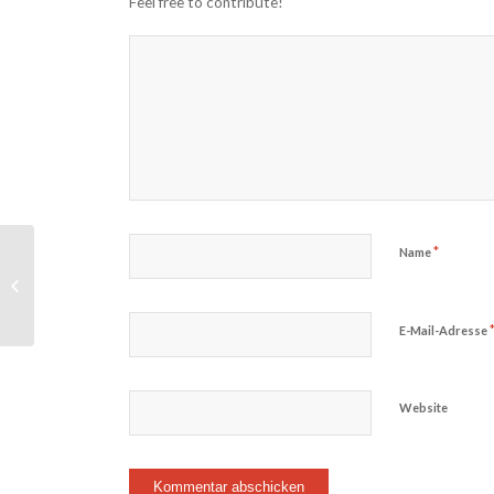
Feel free to contribute!
*
Name
Erster Spieltag der Tennisjugend vom
SV Lohhof 2018
E-Mail-Adresse
Website