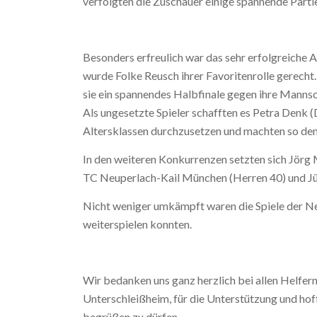
verfolgten die Zuschauer einige spannende Parti
Besonders erfreulich war das sehr erfolgreiche
wurde Folke Reusch ihrer Favoritenrolle gerech
sie ein spannendes Halbfinale gegen ihre Mannsc
Als ungesetzte Spieler schafften es Petra Denk (
Altersklassen durchzusetzen und machten so den 
In den weiteren Konkurrenzen setzten sich Jörg
TC Neuperlach-Kail München (Herren 40) und J
Nicht weniger umkämpft waren die Spiele der Ne
weiterspielen konnten.
Wir bedanken uns ganz herzlich bei allen Helfer
Unterschleißheim, für die Unterstützung und hof
begrüßen zu dürfen.