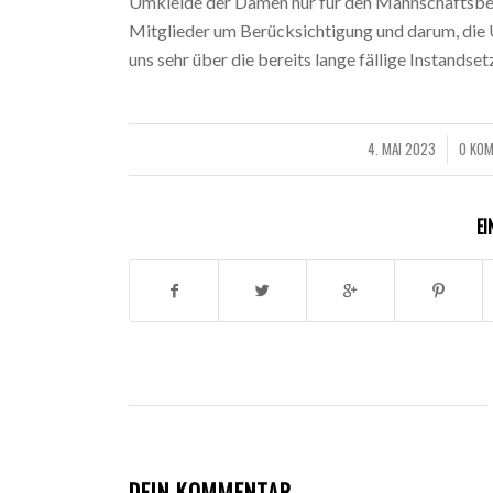
Umkleide der Damen nur für den Mannschaftsbetr
Mitglieder um Berücksichtigung und darum, die 
uns sehr über die bereits lange fällige Instands
4. MAI 2023
0 KO
/
/
EI
DEIN KOMMENTAR