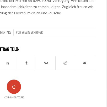
ieb der Herren 65 bzw. 70 zur Verfügung. Wir bitten alle
Unannehmlichkeiten zu entschuldigen. Zugleich freuen wir
etzung der Herrenumkleide und -dusche.
MMENTARE
VON
WIEBKE ERNHOFER
NTRAG TEILEN
0
KOMMENTARE