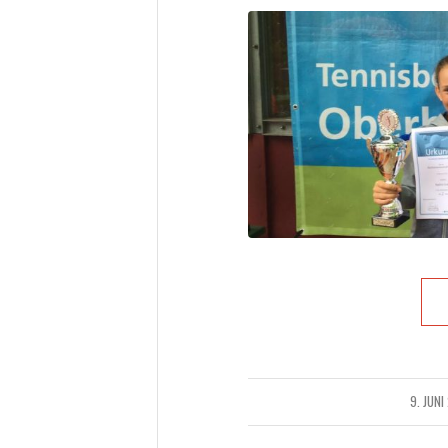
9. JUNI
/