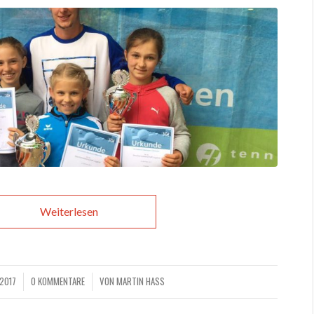
Weiterlesen
 2017
0 KOMMENTARE
VON
MARTIN HASS
/