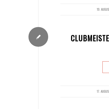
19. AUGU
/
CLUBMEISTE
17. AUGU
/