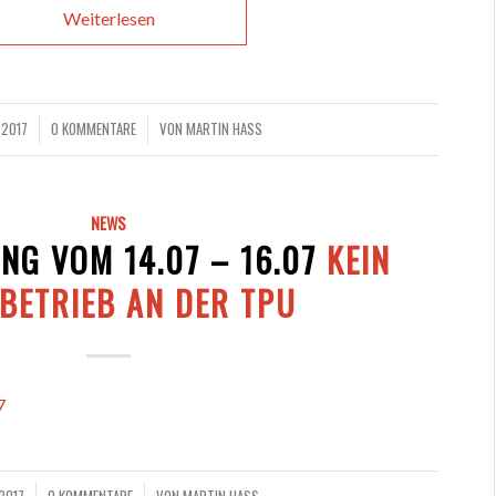
Weiterlesen
 2017
0 KOMMENTARE
VON
MARTIN HASS
/
NEWS
NG VOM 14.07 – 16.07
KEIN
LBETRIEB AN DER TPU
7