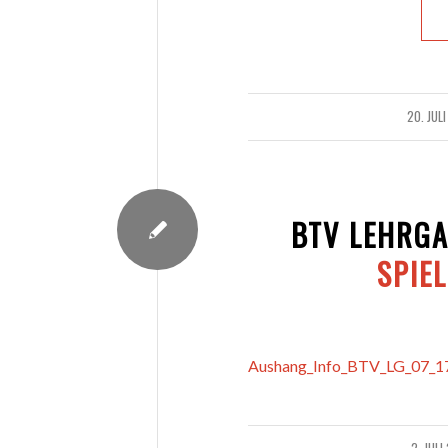
20. JULI
/
BTV LEHRGA
SPIE
Aushang_Info_BTV_LG_07_1