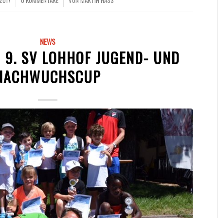
 2017
0 KOMMENTARE
VON
MARTIN HASS
/
NEWS
 9. SV LOHHOF JUGEND- UND
NACHWUCHSCUP